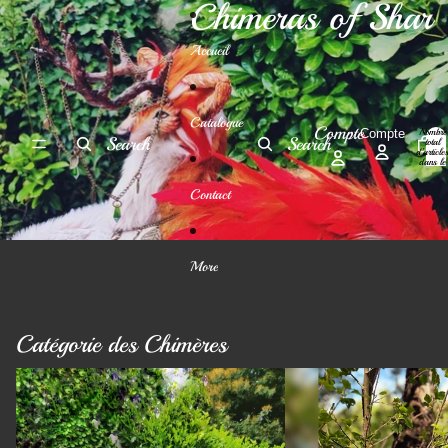
Ignorer et passer au contenu
Chimeras of Shar
Accueil
Catalogue
Compte
Nombre
Compte
Search
Search
total
d’article
dans le
panier:
0
Contact
More
Catégorie des Chimères
Les Gardiennes
Les Veilleuses