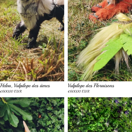
Épuisé
Épuisé
Helva, Vulpilope des âmes
Vulpilope des Floraisons
€600,00 EUR
€600,00 EUR