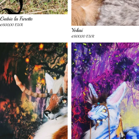
Épuisé
Gabie la Furette
€600,00 EUR
Épuisé
Yokai
€600,00 EUR