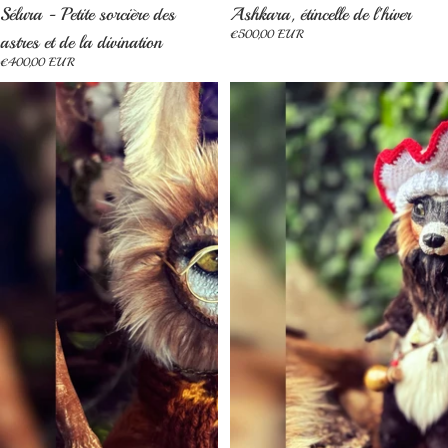
Épuisé
Épuisé
Sélura - Petite sorcière des
Ashkara, étincelle de l'hiver
€500,00 EUR
astres et de la divination
€400,00 EUR