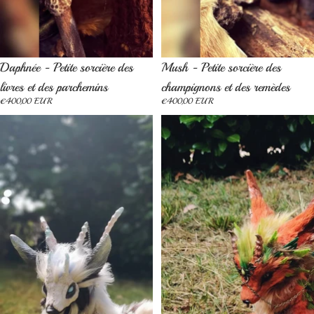
Épuisé
Épuisé
Daphnée - Petite sorcière des
Mush - Petite sorcière des
livres et des parchemins
champignons et des remèdes
€400,00 EUR
€400,00 EUR