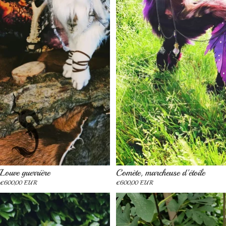
Épuisé
Épuisé
Louve guerrière
Comète, marcheuse d'étoile
€600,00 EUR
€600,00 EUR