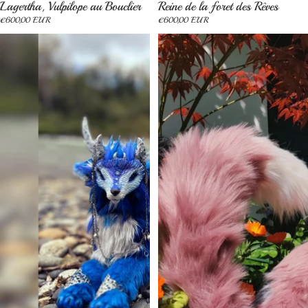
Épuisé
Épuisé
Lagertha, Vulpilope au Bouclier
Reine de la foret des Rêves
€600,00 EUR
€600,00 EUR