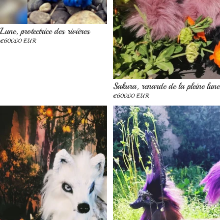
Épuisé
Lune, protectrice des rivières
€600,00 EUR
Épuisé
Sakura, renarde de la pleine lune
€600,00 EUR