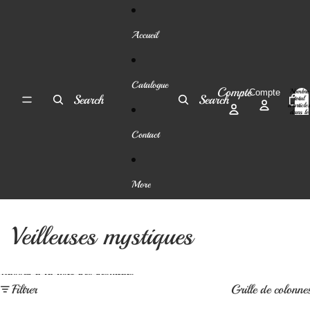
Ignorer et passer au contenu
Accueil
Catalogue
Compte
Nombre
Compte
Search
Search
total
d’article
dans le
panier:
0
Contact
More
Veilleuses mystiques
Passer à la liste des résultats
Filtrer
Grille de colonne