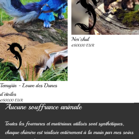
Épuisé
Ner'zhul
€600,00 EUR
Épuisé
Temujiin - Louve des Dunes
d'étoiles
€600,00 EUR
Aucune souffrance animale
Toutes les fourrures et matériaux utilisés sont synthétiques,
chaque chimère est réalisée entièrement à la main par mes soins