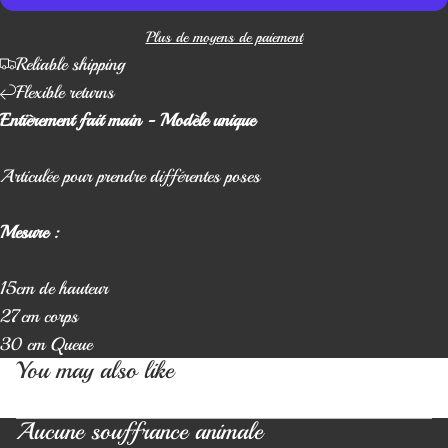
Plus de moyens de paiement
Reliable shipping
Flexible returns
Entièrement fait main - Modèle unique
Articulée pour prendre différentes poses
Mesure :
15cm de hauteur
27cm corps
30 cm Queue
You may also like
Aucune souffrance animale