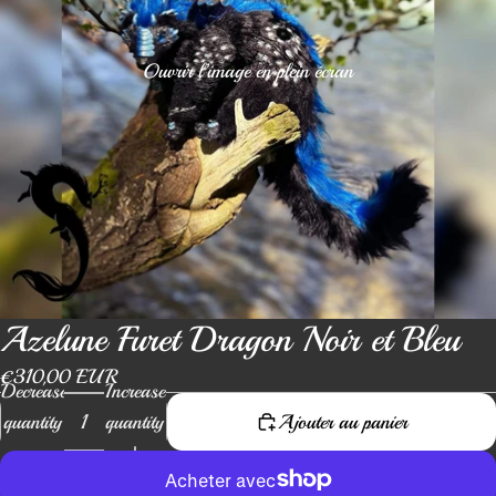
Ouvrir l’image en plein écran
Azelune Furet Dragon Noir et Bleu
€310,00 EUR
Decrease
Increase
quantity
quantity
Ajouter au panier