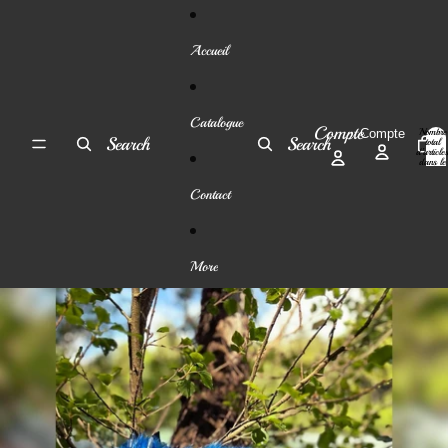
Ignorer et passer au contenu
Accueil
Catalogue
Compte
Nombre
Compte
Search
Search
total
d’article
dans le
panier:
0
Contact
More
Passer aux informations sur le produit