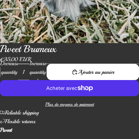
Pweet Brumeux
€35,00 EUR
Decrease
Increase
quantity
quantity
Ajouter au panier
Plus de moyens de paiement
Reliable shipping
Flexible returns
Pweet