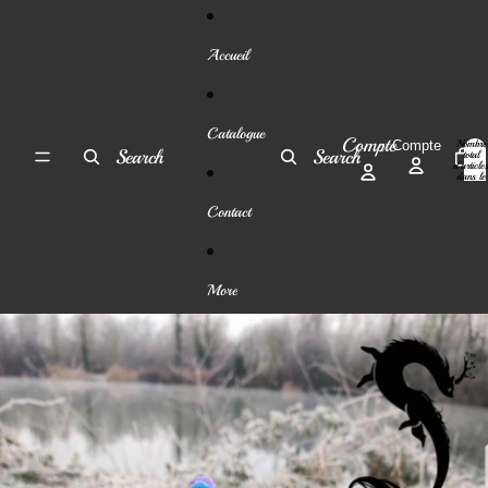
Ignorer et passer au contenu
Accueil
Catalogue
Compte
Nombre
Compte
Search
Search
total
d’article
dans le
panier:
0
Contact
More
Passer aux informations sur le produit