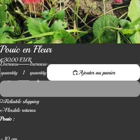
Pouic en Fleur
€30,00 EUR
Decrease
Increase
quantity
quantity
Ajouter au panier
Reliable shipping
Flexible returns
Pouic :
- 10 cm