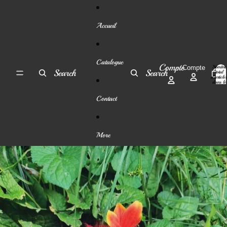
Ignorer et passer au contenu
Accueil
Catalogue
Compte
Nombre
Compte
Search
Search
total
d’article
dans le
panier:
0
Contact
More
Passer aux informations sur le produit